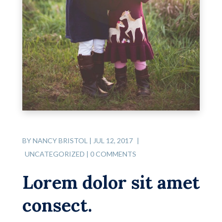
BY
NANCY BRISTOL
|
JUL 12, 2017
|
UNCATEGORIZED
|
0 COMMENTS
Lorem dolor sit amet
consect.